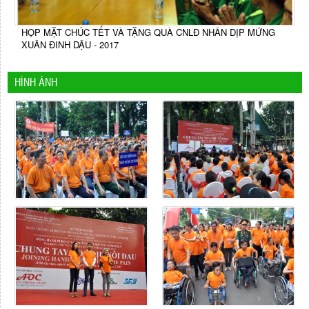
HỌP MẶT CHÚC TẾT VÀ TẶNG QUÀ CNLĐ NHÂN DỊP MỨNG
XUÂN ĐINH DẬU - 2017
HÌNH ẢNH