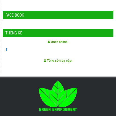
FACE BOOK
THỐNG KÊ
User online:
1
Tổng số truy cập: