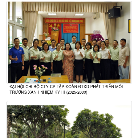
ĐẠI HỘI CHI BỘ CTY CP TẬP ĐOÀN ĐTXD PHÁT TRIỂN MÔI
TRƯỜNG XANH NHIỆM KỲ III (2025-2030)