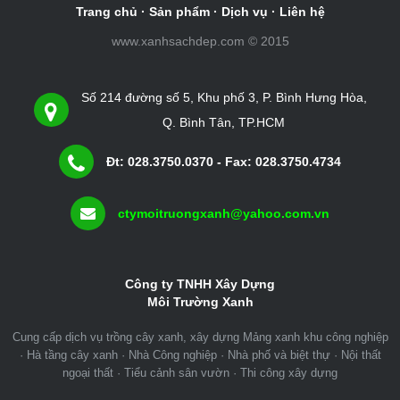
Trang chủ
·
Sản phẩm
·
Dịch vụ
·
Liên hệ
www.xanhsachdep.com © 2015
Số 214 đường số 5, Khu phố 3, P. Bình Hưng Hòa,
Q. Bình Tân, TP.HCM
Đt: 028.3750.0370 - Fax: 028.3750.4734
ctymoitruongxanh@yahoo.com.vn
Công ty TNHH Xây Dựng
Môi Trường Xanh
Cung cấp dịch vụ trồng cây xanh, xây dựng Mảng xanh khu công nghiệp
· Hà tầng cây xanh · Nhà Công nghiệp · Nhà phố và biệt thự · Nội thất
ngoại thất · Tiểu cảnh sân vườn · Thi công xây dựng