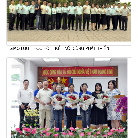
GIAO LƯU – HỌC HỎI – KẾT NỐI CÙNG PHÁT TRIỂN