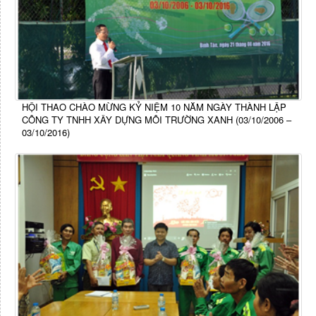
HỘI THAO CHÀO MỪNG KỶ NIỆM 10 NĂM NGÀY THÀNH LẬP
CÔNG TY TNHH XÂY DỰNG MÔI TRƯỜNG XANH (03/10/2006 –
03/10/2016)