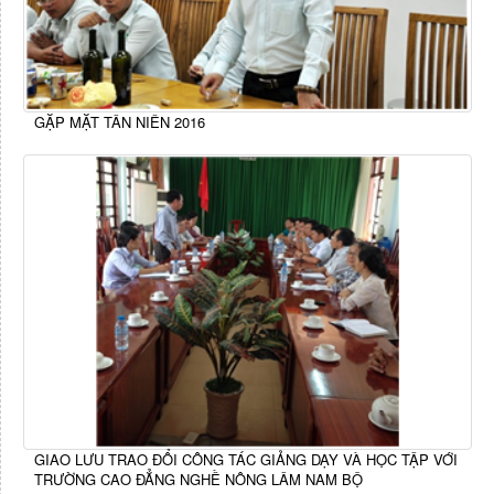
GẶP MẶT TÂN NIÊN 2016
GIAO LƯU TRAO ĐỔI CÔNG TÁC GIẢNG DẠY VÀ HỌC TẬP VỚI
TRƯỜNG CAO ĐẲNG NGHỀ NÔNG LÂM NAM BỘ