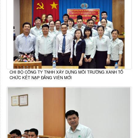
CHI BỘ CÔNG TY TNHH XÂY DỰNG MÔI TRƯỜNG XANH TỔ
CHỨC KẾT NẠP ĐẢNG VIÊN MỚI