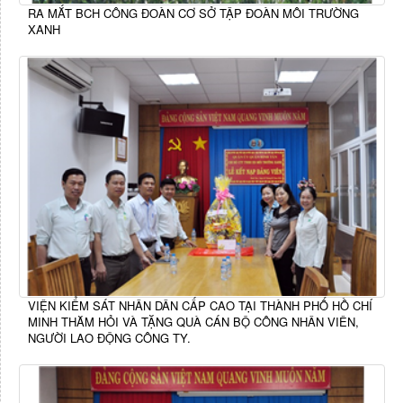
RA MẮT BCH CÔNG ĐOÀN CƠ SỞ TẬP ĐOÀN MÔI TRƯỜNG
XANH
VIỆN KIỂM SÁT NHÂN DÂN CẤP CAO TẠI THÀNH PHỐ HỒ CHÍ
MINH THĂM HỎI VÀ TẶNG QUÀ CÁN BỘ CÔNG NHÂN VIÊN,
NGƯỜI LAO ĐỘNG CÔNG TY.