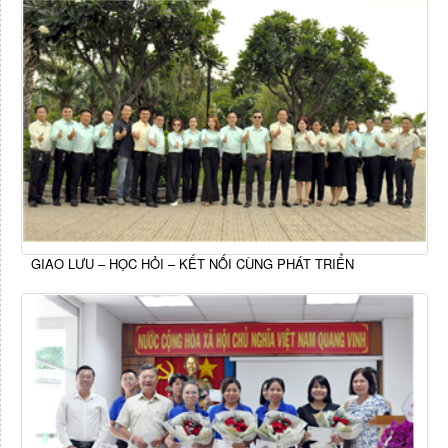
GIAO LƯU – HỌC HỎI – KẾT NỐI CÙNG PHÁT TRIỂN