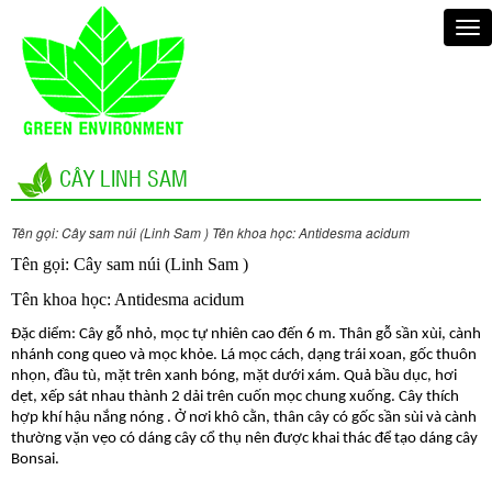
CÂY LINH SAM
Tên gọi: Cây sam núi (Linh Sam ) Tên khoa học: Antidesma acidum
Tên gọi: Cây sam núi (Linh Sam )
Tên khoa học: Antidesma acidum
Đặc diểm:
Cây gỗ nhỏ, mọc tự nhiên cao đến 6 m. Thân gỗ sần xùi, cành
nhánh cong queo và mọc khỏe. Lá mọc cách, dạng trái xoan, gốc thuôn
nhọn, đầu tù, mặt trên xanh bóng, mặt dưới xám. Quả bầu dục, hơi
dẹt, xếp sát nhau thành 2 dải trên cuốn mọc chung xuống. Cây thích
hợp khí hậu nắng nóng . Ở nơi khô cằn, thân cây có gốc sần sùi và cành
thường vặn vẹo có dáng cây cổ thụ nên được khai thác để tạo dáng cây
Bonsai.