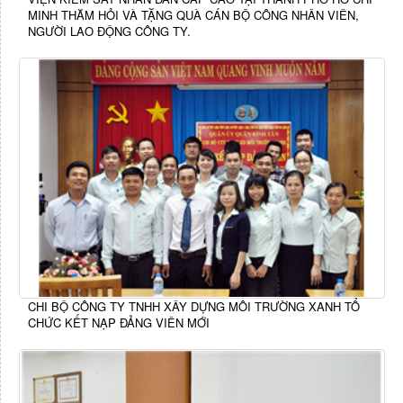
MINH THĂM HỎI VÀ TẶNG QUÀ CÁN BỘ CÔNG NHÂN VIÊN,
NGƯỜI LAO ĐỘNG CÔNG TY.
CHI BỘ CÔNG TY TNHH XÂY DỰNG MÔI TRƯỜNG XANH TỔ
CHỨC KẾT NẠP ĐẢNG VIÊN MỚI