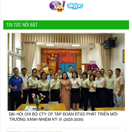
TIN TỨC NỔI BẬT
ĐẠI HỘI CHI BỘ CTY CP TẬP ĐOÀN ĐTXD PHÁT TRIỂN MÔI
TRƯỜNG XANH NHIỆM KỲ III (2025-2030)