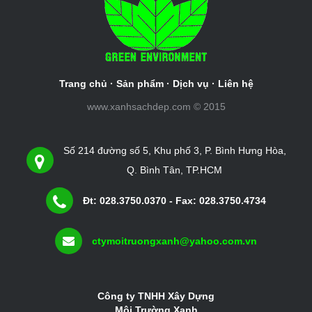
Trang chủ
·
Sản phẩm
·
Dịch vụ
·
Liên hệ
www.xanhsachdep.com © 2015
Số 214 đường số 5, Khu phố 3, P. Bình Hưng Hòa,
Q. Bình Tân, TP.HCM
Đt: 028.3750.0370 - Fax: 028.3750.4734
ctymoitruongxanh@yahoo.com.vn
Công ty TNHH Xây Dựng
Môi Trường Xanh