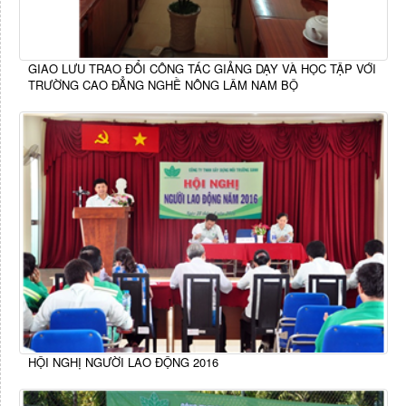
GIAO LƯU TRAO ĐỔI CÔNG TÁC GIẢNG DẠY VÀ HỌC TẬP VỚI
TRƯỜNG CAO ĐẲNG NGHỀ NÔNG LÂM NAM BỘ
HỘI NGHỊ NGƯỜI LAO ĐỘNG 2016