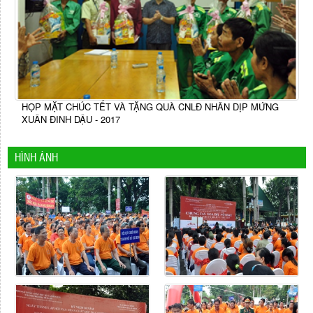
HỌP MẶT CHÚC TẾT VÀ TẶNG QUÀ CNLĐ NHÂN DỊP MỨNG
XUÂN ĐINH DẬU - 2017
HÌNH ẢNH