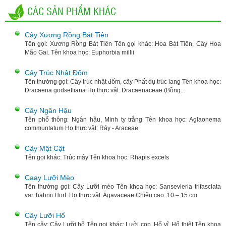
CÁC SẢN PHẨM KHÁC
Cây Xương Rồng Bát Tiên
Tên gọi: Xương Rồng Bát Tiên Tên gọi khác: Hoa Bát Tiên, Cây Hoa
Mão Gai. Tên khoa học: Euphorbia millii
Cây Trúc Nhật Đốm
Tên thường gọi: Cây trúc nhật đốm, cây Phất dụ trúc lang Tên khoa học:
Dracaena godseffiana Họ thực vật: Dracaenaceae (Bồng...
Cây Ngân Hậu
Tên phổ thông: Ngân hậu, Minh ty trắng Tên khoa học: Aglaonema
communtatum Họ thực vật: Ráy - Araceae
Cây Mật Cật
Tên gọi khác: Trúc mây Tên khoa học: Rhapis excels
Caay Lưỡi Mèo
Tên thường gọi: Cây Lưỡi mèo Tên khoa học: Sansevieria trifasciata
var. hahnii Hort. Họ thực vật: Agavaceae Chiều cao: 10 – 15 cm
Cây Lưỡi Hổ
Tên cây: Cây Lưỡi hổ Tên gọi khác: Lưỡi cọp, Hổ vĩ, Hổ thiệt Tên khoa