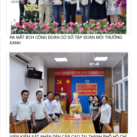
RA MẮT BCH CÔNG ĐOÀN CƠ SỞ TẬP ĐOÀN MÔI TRƯỜNG
XANH
VIỆN KIỂM SÁT NHÂN DÂN CẤP CAO TẠI THÀNH PHỐ HỒ CHÍ