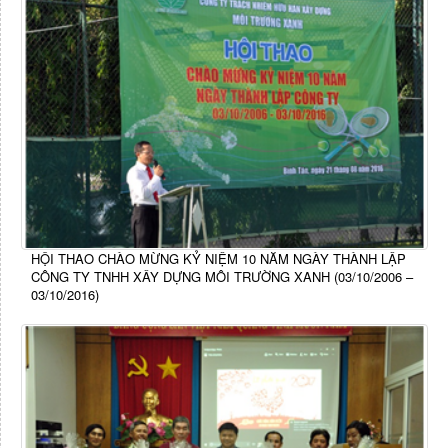
HỘI THAO CHÀO MỪNG KỶ NIỆM 10 NĂM NGÀY THÀNH LẬP
CÔNG TY TNHH XÂY DỰNG MÔI TRƯỜNG XANH (03/10/2006 –
03/10/2016)